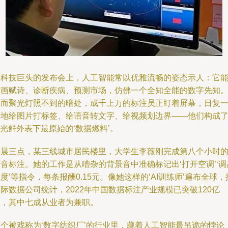
在科技巨头的发布会上，人工智能常以优雅流畅的姿态示人：它
作画赋诗、诊断疾病、预测市场，仿佛一个全知全能的数字先知
然而聚光灯照不到的暗处，成千上万的标注员正盯着屏幕，日复
日地给图片打标签、给语音转文字、给视频划边界——他们构成
I光鲜外表下最原始的‘数据燃料’。
凌晨三点，某三线城市居民楼里，大学生李薇刚完成第八个小时
音标注。她的工作是从嘈杂的背景音中准确标记出‘打开空调’‘调
度’等指令，每条报酬0.15元。像她这样的‘AI训练师’遍布全球，
际数据公司统计，2022年中国数据标注产业规模已突破120亿
元，其中七成从业者为兼职。
这个被戏称为‘数字纺织厂’的行业里，藏着人工智能最吊诡的悖论