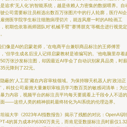
越是追求‘无人化’的智能系统，越是依赖人力密集的数据喂养。自
驾驶公司需要标注员框选出数百万张图片中的行人轮廓，医疗AI企
业雇佣医学院学生标注细胞病理切片，就连风靡一时的AI绘画工
，初期也依靠画师团队对‘机械手臂’‘赛博朋克’等概念进行视觉
义。
我们像是AI的启蒙老师，’在电商平台兼职商品标注的王师傅苦
笑，‘但学生成名后没人记得启蒙教材是谁编写的。’他电脑里存着
50万张沙发标注图，却因最近AI学会了自动识别家具品类，时
35元降到了22元。
隐蔽的‘人工层’藏在内容审核领域。为保持聊天机器人的‘政治正
确’，科技公司雇佣大量兼职审核员学习数百页的敏感词清单；为
滤暴力内容，视频平台的标注员平均每天要观看上千段令人不适
画面——这些人类的精神损耗最终转化为AI系统的伦理边界。
坦福大学《2023年AI指数报告》揭示了残酷的对比：OpenAI训
PT-4的算力成本约6300万美元，而肯尼亚数据标注员时薪仅1.3