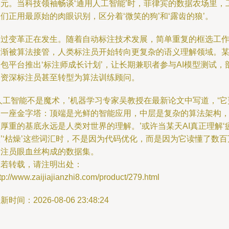
美元。当科技领袖畅谈‘通用人工智能’时，菲律宾的数据农场里，
们正用最原始的肉眼识别，区分着‘微笑的狗’和‘露齿的狼’。
不过变革正在发生。随着自动标注技术发展，简单重复的框选工
逐渐被算法接管，人类标注员开始转向更复杂的语义理解领域。
包平台推出‘标注师成长计划’，让长期兼职者参与AI模型测试，
分资深标注员甚至转型为算法训练顾问。
人工智能不是魔术，’机器学习专家吴教授在最新论文中写道，‘它
像一座金字塔：顶端是光鲜的智能应用，中层是复杂的算法架构
厚重的基底永远是人类对世界的理解。’或许当某天AI真正理解‘
’‘枯燥’这些词汇时，不是因为代码优化，而是因为它读懂了数百
标注员眼血丝构成的数据集。
如若转载，请注明出处：
tp://www.zaijiajianzhi8.com/product/279.html
新时间：2026-08-06 23:48:24