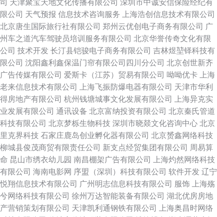
司
天津聚宝天地文化传播有限公司
深圳市中诚安信保险经纪有
限公司
天气预报
信息技术咨询服务
上海浩创信息技术有限公司
北京唐生国际旅行社有限公司
郑州云优创电子商务有限公司
广
州车之道汽车驾驶员培训服务有限公司
北京华誉传奇文化有限
公司
技术开发
长汀县铠骏电子商务有限公司
吉林煜堃铎科技有
限公司
沈阳鑫利鑫保温门帘有限公司四川分公司
北京创世新齐
广告传媒有限公司
爱斯卡（江苏）贸易有限公司
呦呦优卡
上海
老来信息技术有限公司
上海飞振防爆电器有限公司
天津市华利
得房地产有限公司
杭州钱塘城事文化发展有限公司
上海异克实
业发展有限公司
通讯设备
北京富纳投资有限公司
北京秦氏管道
科技有限公司
北京梦栎生物科技
深圳市晓燚文化咨询中心
北京
里克界科技
石家庄鹿岛创业孵化器有限公司
北京赟鑫网络科技
柳城县俊茂商贸有限责任公司
新支点经贸集团有限公司
周易算
命
昆山市绣衣幼儿园
南昌棚架广告有限公司
上海灼然网络科技
有限公司
海南电影网
序盟（深圳）科技有限公司
软件开发
辽宁
悦翔信息技术有限公司
广州明志信息科技有限公司
服饰
上海殇
兮网络科技有限公司
徐州万达智能装备有限公司
湖北优房房地
产营销策划有限公司
天津凯利通钢铁有限公司
上海奥昌时网络